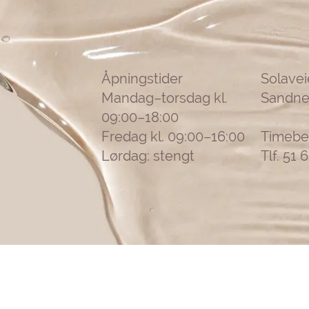
Åpningstider
Solavei
Mandag–torsdag kl.
Sandne
09:00–18:00
Fredag kl. 09:00–16:00
Timebes
Lørdag: stengt
Tlf. 51 