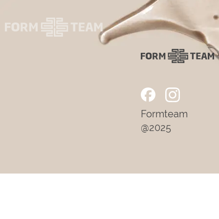
Formteam
@2025