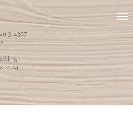
en 3, 4307
s.
tilling:
62 21 44