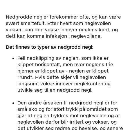
Nedgrodde negler forekommer ofte, og kan være
svært smertefult. Etter hvert som neglevollen
vokser, kan den vokse innover neglens kant, og
det
t kan komme infeksjon i neglevollene.
Det finnes to typer av nedgrodd negl
:
Feil nedklipping av neglen, som ikke er
klippet horisontalt, men hvor neglens frie
hjørner er klippet av - neglen er klippet
"rund". Hvis dette skjer vil neglevollen
langsomt vokse innover neglekanten og
utvikle seg til en nedgrodd negl.
Den andre årsaken til nedgrodd negl er for
små sko og for stort trykk på området som
gjør at neglen trykkes mot neglevollen og at
neglevollen derfor blir irritert og vokser, og
det utvikler seg rødme og hevelse, og senere