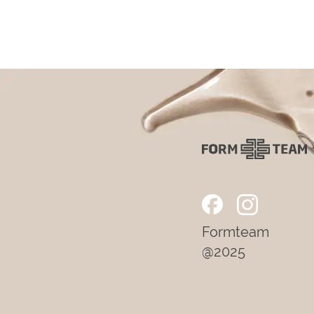
Formteam
@2025