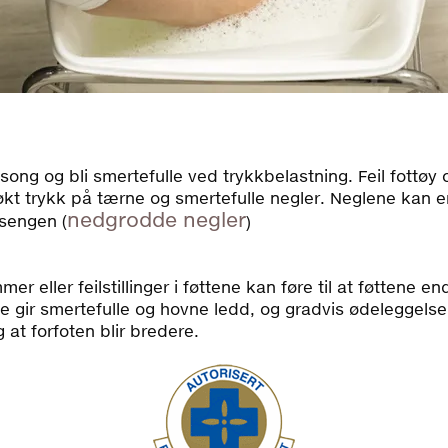
ng og bli smertefulle ved trykkbelastning. Feil fottøy og/e
l økt trykk på tærne og smertefulle negler. Neglene kan 
nedgrodde negler
sengen (
)
 eller feilstillinger i føttene kan føre til at føttene en
e gir smertefulle og hovne ledd, og gradvis ødeleggelse
 at forfoten blir bredere.