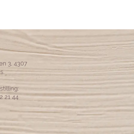
en 3, 4307
s.
tilling:
62 21 44