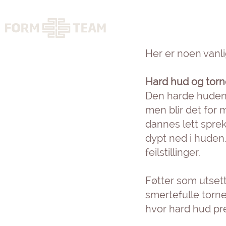
Her er noen vanl
Hard hud og torn
Den harde huden 
men blir det for 
dannes lett
sprek
dypt ned i huden.
feilstillinger.
Føtter som utsette
smertefulle torner
hvor hard hud pre