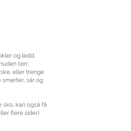
kler og ledd,
huden tørr,
ske, eller trenge
 smerter, sår og
ge sko, kan også få
ler flere sider)