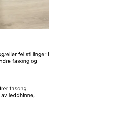
ller feilstillinger i
endre fasong og
drer fasong.
 av leddhinne,