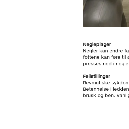
Negleplager
Negler kan endre faso
føttene kan føre ti
presses ned i negle
Feilstillinger
Revmatiske sykdommer
Betennelse i ledden
brusk og ben. Vanlig