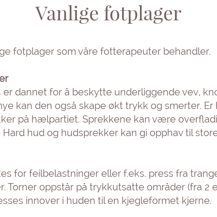
Vanlige fotplager
ige fotplager som våre fotterapeuter behandler.
er
er dannet for å beskytte underliggende vev, kno
mye kan den også skape økt trykk og smerter. Er 
ker på hælpartiet. Sprekkene kan være overfladi
 Hard hud og hudsprekker kan gi opphav til store
s for feilbelastninger eller f.eks. press fra tran
. Torner oppstår på trykkutsatte områder (fra 2 el
sses innover i huden til en kjegleformet kjerne.