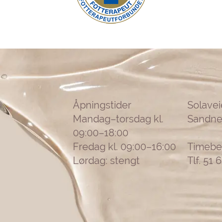
Åpningstider
Solavei
Mandag–torsdag kl.
Sandne
09:00–18:00
Fredag kl. 09:00–16:00
Timebes
Lørdag: stengt
Tlf. 51 